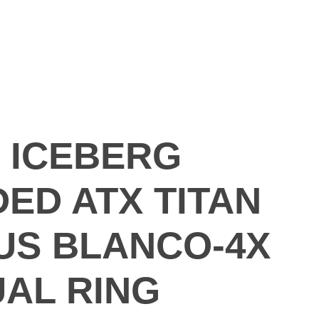
7936
+57
3157364590
 ICEBERG
ED ATX TITAN
US BLANCO-4X
AL RING