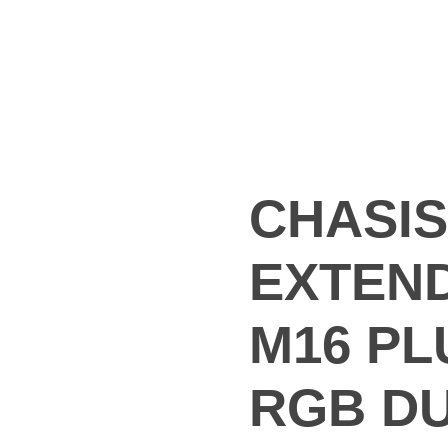
+57 3112299591
+57 3012727847
+57 313 816
CHASIS
EXTEND
M16 PL
RGB DU